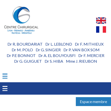
Aller
au
contenu
principal
Dr R. BOURDARIAT
Dr L. LEBLOND
Dr F. MITHIEUX
-
-
Dr M. POLO
Dr G. SINGIER
Dr P. VAN BOX SOM
-
-
Dr P.E BONNOT
Dr A. EL BOUYOUSFI
Dr F. MERCIER
-
-
Dr G. GUIGUET
Dr S. HIBA
Mme J. RIEUBON
-
-
Espace membre