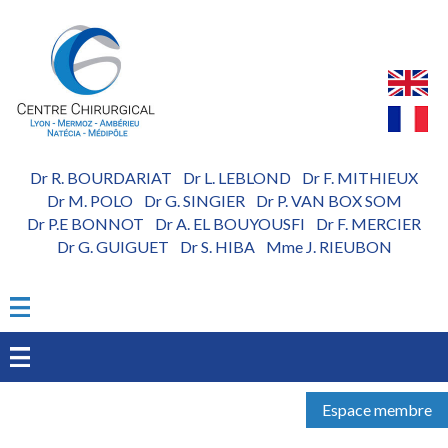
Aller
au
contenu
principal
Dr R. BOURDARIAT
Dr L. LEBLOND
Dr F. MITHIEUX
-
-
Dr M. POLO
Dr G. SINGIER
Dr P. VAN BOX SOM
-
-
Dr P.E BONNOT
Dr A. EL BOUYOUSFI
Dr F. MERCIER
-
-
Dr G. GUIGUET
Dr S. HIBA
Mme J. RIEUBON
-
-
Espace membre