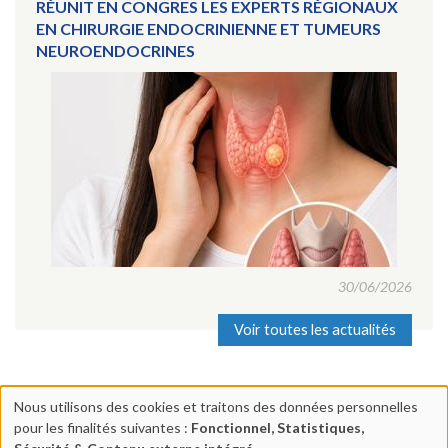
RÉUNIT EN CONGRES LES EXPERTS RÉGIONAUX
EN CHIRURGIE ENDOCRINIENNE ET TUMEURS
NEUROENDOCRINES
30/06/2026
Voir toutes les actualités
Nous utilisons des cookies et traitons des données personnelles
Utilisation
pour les finalités suivantes :
Fonctionnel, Statistiques,
Centre Chirurgical Lyon Mermoz | 17 rue Nieuport 69008 Lyon |
des