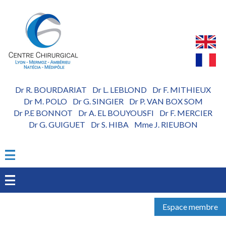
Aller
au
contenu
principal
Dr R. BOURDARIAT
Dr L. LEBLOND
Dr F. MITHIEUX
-
-
Dr M. POLO
Dr G. SINGIER
Dr P. VAN BOX SOM
-
-
Dr P.E BONNOT
Dr A. EL BOUYOUSFI
Dr F. MERCIER
-
-
Dr G. GUIGUET
Dr S. HIBA
Mme J. RIEUBON
-
-
Espace membre