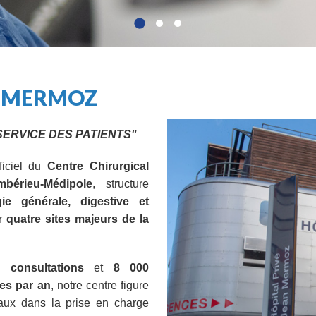
N MERMOZ
SERVICE DES PATIENTS"
ficiel du
Centre Chirurgical
mbérieu-Médipole
, structure
gie générale, digestive et
ur
quatre sites majeurs de la
 consultations
et
8 000
les par an
, notre centre figure
naux dans la prise en charge