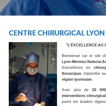
CENTRE CHIRURGICAL LYO
"L’EXCELLENCE AU 
Bienvenue sur le site of
Lyon-Mermoz-Natecia-A
d'excellence en
chirur
thoracique
, implantée s
région lyonnaise
.
Avec plus de
20 000
interventions chirurgica
parmi les leaders régio