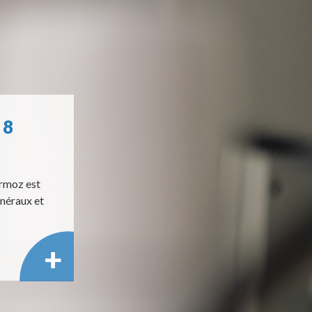
 8
ermoz est
néraux et
En savoir +