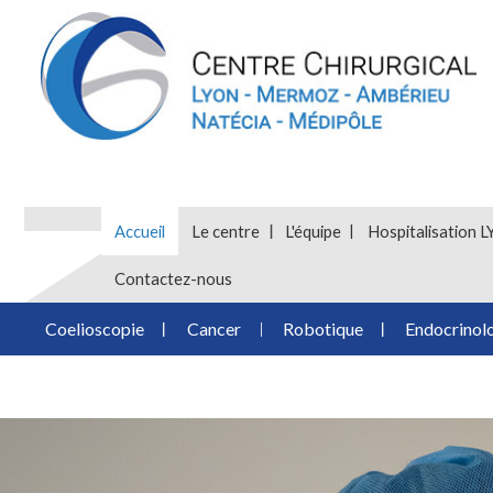
Accueil
Le centre
L'équipe
Hospitalisatio
Contactez-nous
Coelioscopie
Cancer
Robotique
Endocrinol
Diaporama
Slide 1 of 3