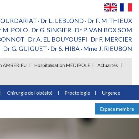
 BOURDARIAT
Dr L. LEBLOND
Dr F. MITHIEUX
-
-
r M. POLO
Dr G. SINGIER
Dr P. VAN BOX SOM
-
-
 BONNOT
Dr A. EL BOUYOUSFI
Dr F. MERCIER
-
-
Dr G. GUIGUET
Dr S. HIBA
Mme J. RIEUBON
-
-
ion AMBÉRIEU
Hospitalisation MEDIPOLE
Actualités
Chirurgie de l'obésité
Proctologie
Urgence
Espace membre