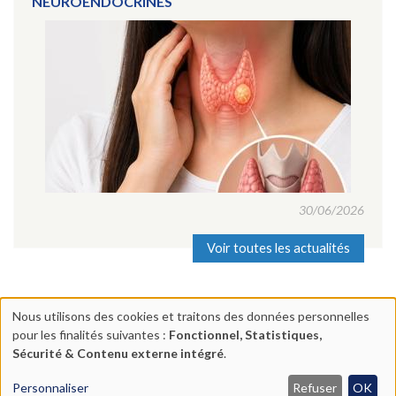
NEUROENDOCRINES
30/06/2026
Voir toutes les actualités
Nous utilisons des cookies et traitons des données personnelles
Utilisation
pour les finalités suivantes :
Fonctionnel, Statistiques,
Centre Chirurgical Lyon Mermoz | 17 rue Nieuport 69008 Lyon |
des
Sécurité & Contenu externe intégré
.
04 78 74 71 63
données
Mentions légales
|
Plan du site | Réalisation :
Ascomedia
Personnaliser
Refuser
OK