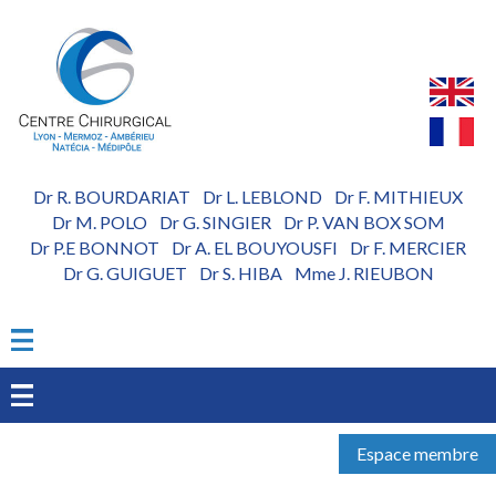
Aller
au
contenu
principal
Dr R. BOURDARIAT
Dr L. LEBLOND
Dr F. MITHIEUX
-
-
Dr M. POLO
Dr G. SINGIER
Dr P. VAN BOX SOM
-
-
Dr P.E BONNOT
Dr A. EL BOUYOUSFI
Dr F. MERCIER
-
-
Dr G. GUIGUET
Dr S. HIBA
Mme J. RIEUBON
-
-
Espace membre