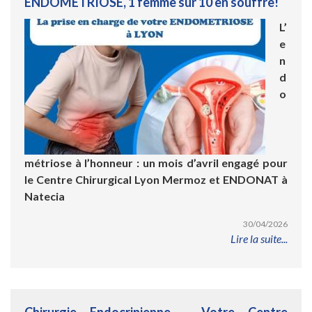
ENDOMETRIOSE, 1 femme sur 10 en souffre!
L’
e
n
d
o
métriose à l’honneur : un mois d’avril engagé pour
le Centre Chirurgical Lyon Mermoz et ENDONAT à
Natecia
30/04/2026
Lire la suite...