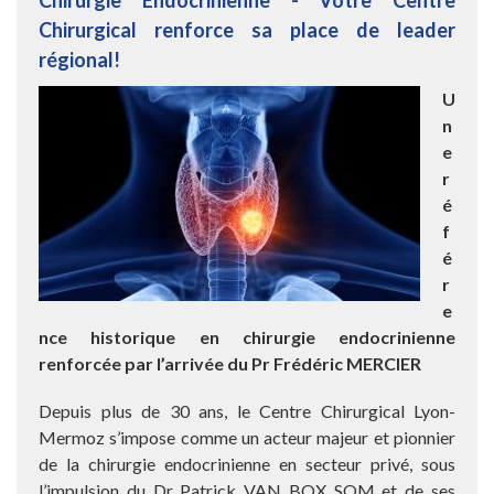
Chirurgie Endocrinienne - Votre Centre
Chirurgical renforce sa place de leader
régional!
U
n
e
r
é
f
é
r
e
nce historique en chirurgie endocrinienne
renforcée par l’arrivée du Pr Frédéric MERCIER
Depuis plus de 30 ans, le Centre Chirurgical Lyon-
Mermoz s’impose comme un acteur majeur et pionnier
de la chirurgie endocrinienne en secteur privé, sous
l’impulsion du Dr Patrick VAN BOX SOM et de ses