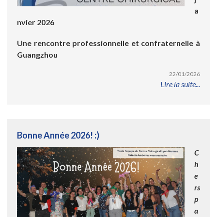
a
nvier 2026
Une rencontre professionnelle et confraternelle à
Guangzhou
22/01/2026
Lire la suite...
Bonne Année 2026! :)
C
h
e
rs
p
a