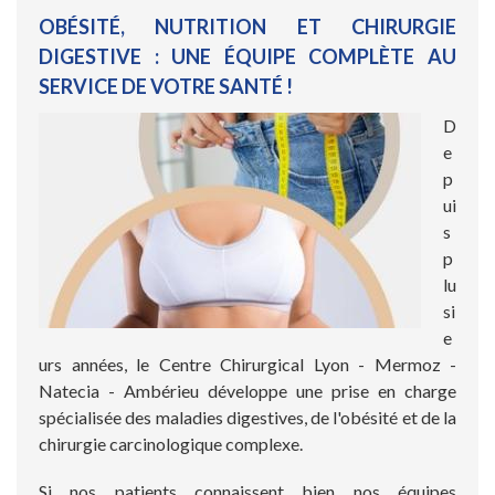
OBÉSITÉ, NUTRITION ET CHIRURGIE
DIGESTIVE : UNE ÉQUIPE COMPLÈTE AU
SERVICE DE VOTRE SANTÉ !
D
e
p
ui
s
p
lu
si
e
urs années, le Centre Chirurgical Lyon - Mermoz -
Natecia - Ambérieu développe une prise en charge
spécialisée des maladies digestives, de l'obésité et de la
chirurgie carcinologique complexe.
Si nos patients connaissent bien nos équipes