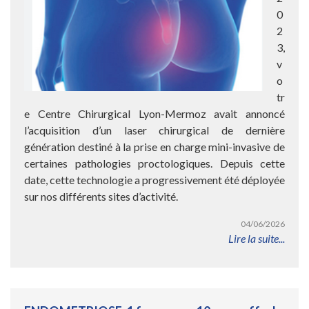
0
2
3,
v
o
tr
e Centre Chirurgical Lyon-Mermoz avait annoncé
l’acquisition d’un laser chirurgical de dernière
génération destiné à la prise en charge mini-invasive de
certaines pathologies proctologiques. Depuis cette
date, cette technologie a progressivement été déployée
sur nos différents sites d’activité.
04/06/2026
Lire la suite...