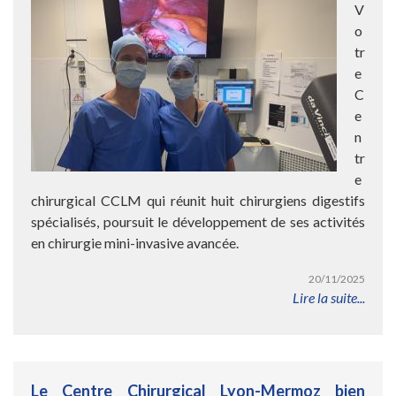
V
o
tr
e
C
e
n
tr
e
chirurgical CCLM qui réunit huit chirurgiens digestifs
spécialisés, poursuit le développement de ses activités
en chirurgie mini-invasive avancée.
20/11/2025
Lire la suite...
Le Centre Chirurgical Lyon-Mermoz bien