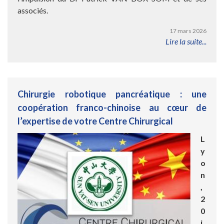
associés.
17 mars 2026
Lire la suite...
Chirurgie robotique pancréatique : une
coopération franco-chinoise au cœur de
l’expertise de votre Centre Chirurgical
L
y
o
n
,
2
0
j