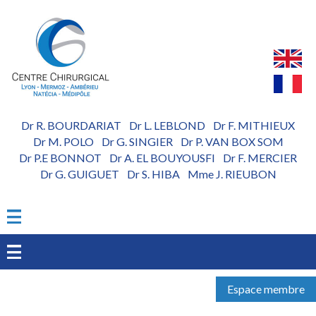
Aller
au
contenu
principal
Dr R. BOURDARIAT
Dr L. LEBLOND
Dr F. MITHIEUX
-
-
Dr M. POLO
Dr G. SINGIER
Dr P. VAN BOX SOM
-
-
Dr P.E BONNOT
Dr A. EL BOUYOUSFI
Dr F. MERCIER
-
-
Dr G. GUIGUET
Dr S. HIBA
Mme J. RIEUBON
-
-
Espace membre