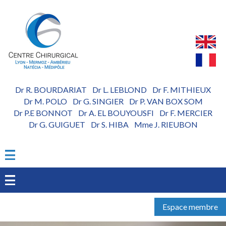
Aller
au
contenu
principal
Dr R. BOURDARIAT
Dr L. LEBLOND
Dr F. MITHIEUX
-
-
Dr M. POLO
Dr G. SINGIER
Dr P. VAN BOX SOM
-
-
Dr P.E BONNOT
Dr A. EL BOUYOUSFI
Dr F. MERCIER
-
-
Dr G. GUIGUET
Dr S. HIBA
Mme J. RIEUBON
-
-
Espace membre