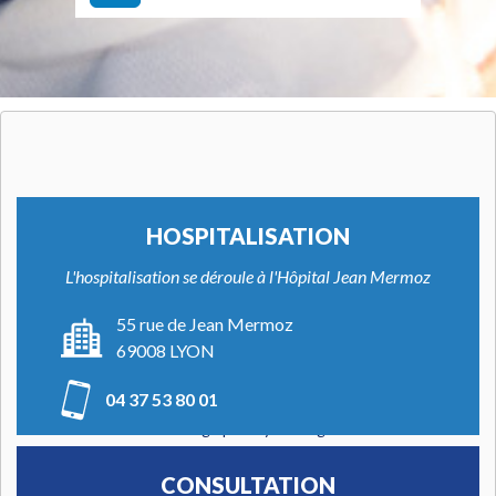
HOSPITALISATION
L'hospitalisation se déroule à l'Hôpital Jean Mermoz
55 rue de Jean Mermoz
69008 LYON
Charger le contenu externe fourni par
Google Maps
?
Oui (cette fois-ci)
04 37 53 80 01
Manage privacy settings
CONSULTATION