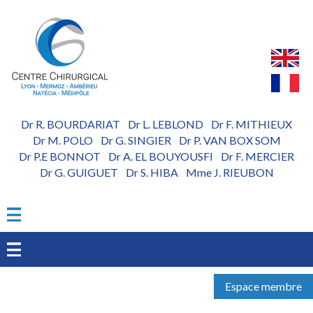
Aller
au
contenu
principal
Dr R. BOURDARIAT
Dr L. LEBLOND
Dr F. MITHIEUX
-
-
Dr M. POLO
Dr G. SINGIER
Dr P. VAN BOX SOM
-
-
Dr P.E BONNOT
Dr A. EL BOUYOUSFI
Dr F. MERCIER
-
-
Dr G. GUIGUET
Dr S. HIBA
Mme J. RIEUBON
-
-
Espace membre