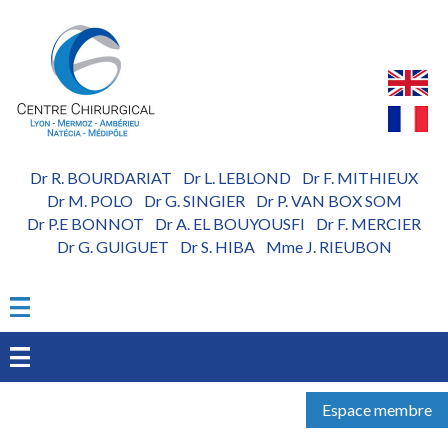
Aller
au
contenu
principal
Dr R. BOURDARIAT
Dr L. LEBLOND
Dr F. MITHIEUX
-
-
Dr M. POLO
Dr G. SINGIER
Dr P. VAN BOX SOM
-
-
Dr P.E BONNOT
Dr A. EL BOUYOUSFI
Dr F. MERCIER
-
-
Dr G. GUIGUET
Dr S. HIBA
Mme J. RIEUBON
-
-
Espace membre