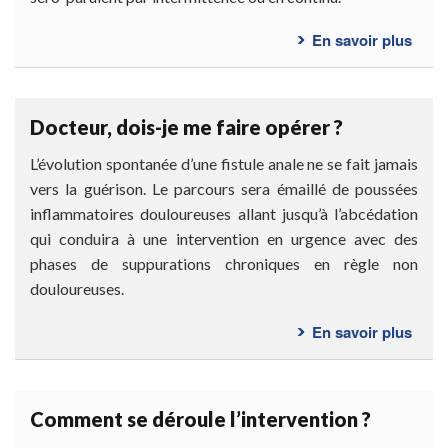
En savoir plus
sur
Qu’e
ce
qu’u
Docteur, dois-je me faire opérer ?
fistu
anal
L’évolution spontanée d’une fistule anale ne se fait jamais
?
vers la guérison. Le parcours sera émaillé de poussées
inflammatoires douloureuses allant jusqu’à l’abcédation
qui conduira à une intervention en urgence avec des
phases de suppurations chroniques en règle non
douloureuses.
En savoir plus
sur
Doct
dois-
je
Comment se déroule l’intervention ?
me