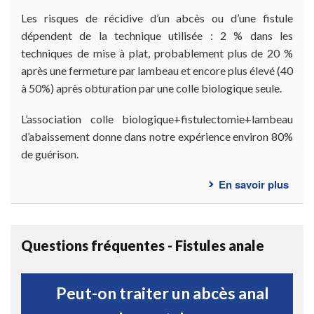
Les risques de récidive d’un abcès ou d’une fistule
dépendent de la technique utilisée : 2 % dans les
techniques de mise à plat, probablement plus de 20 %
après une fermeture par lambeau et encore plus élevé (40
à 50%) après obturation par une colle biologique seule.
L’association colle biologique+fistulectomie+lambeau
d’abaissement donne dans notre expérience environ 80%
de guérison.
En savoir plus
sur
Quel
sont
les
Questions fréquentes - Fistules anale
inco
de
la
Peut-on traiter un abcès anal
chiru