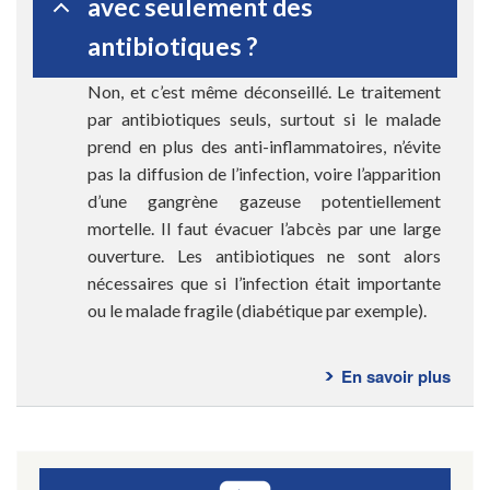
avec seulement des
?
antibiotiques ?
Non, et c’est même déconseillé. Le traitement
par antibiotiques seuls, surtout si le malade
prend en plus des anti-inflammatoires, n’évite
pas la diffusion de l’infection, voire l’apparition
d’une gangrène gazeuse potentiellement
mortelle. Il faut évacuer l’abcès par une large
ouverture. Les antibiotiques ne sont alors
nécessaires que si l’infection était importante
ou le malade fragile (diabétique par exemple).
En savoir plus
sur
Ques
fréq
-
Fistu