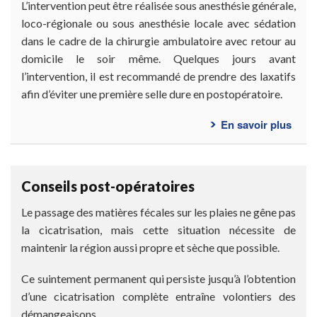
faire
L’intervention peut être réalisée sous anesthésie générale,
opér
loco-régionale ou sous anesthésie locale avec sédation
?
dans le cadre de la chirurgie ambulatoire avec retour au
domicile le soir même. Quelques jours avant
l’intervention, il est recommandé de prendre des laxatifs
afin d’éviter une première selle dure en postopératoire.
En savoir plus
sur
Com
se
déro
Conseils post-opératoires
l’int
?
Le passage des matières fécales sur les plaies ne gêne pas
la cicatrisation, mais cette situation nécessite de
maintenir la région aussi propre et sèche que possible.
Ce suintement permanent qui persiste jusqu’à l’obtention
d’une cicatrisation complète entraîne volontiers des
démangeaisons.