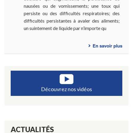
nausées ou de vomissements; une toux qui
persiste ou des difficultés respiratoires; des
difficultés persistantes à avaler des aliments;
un suintement de liquide par n’importe qu
En savoir plus
sur
Ques
fréq
-
Hern
hiata
Découvrez nos vidéos
ACTUALITÉS