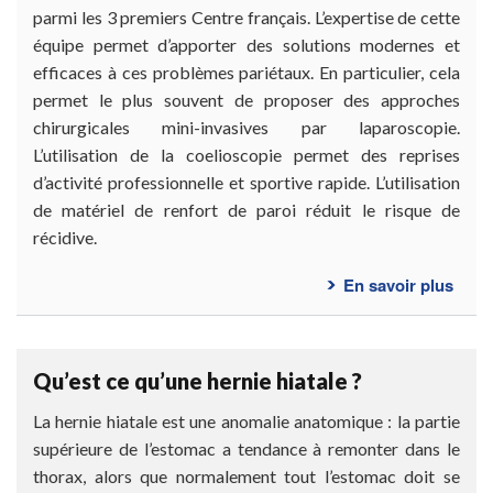
parmi les 3 premiers Centre français. L’expertise de cette
équipe permet d’apporter des solutions modernes et
efficaces à ces problèmes pariétaux. En particulier, cela
permet le plus souvent de proposer des approches
chirurgicales mini-invasives par laparoscopie.
L’utilisation de la coelioscopie permet des reprises
d’activité professionnelle et sportive rapide. L’utilisation
de matériel de renfort de paroi réduit le risque de
récidive.
En savoir plus
sur
Pour
un
cent
Qu’est ce qu’une hernie hiatale ?
spéci
des
La hernie hiatale est une anomalie anatomique : la partie
hern
supérieure de l’estomac a tendance à remonter dans le
et
thorax, alors que normalement tout l’estomac doit se