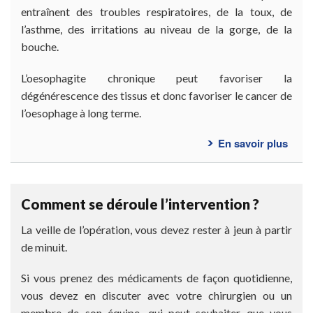
entraînent des troubles respiratoires, de la toux, de
l’asthme, des irritations au niveau de la gorge, de la
bouche.
L’oesophagite chronique peut favoriser la
dégénérescence des tissus et donc favoriser le cancer de
l’oesophage à long terme.
En savoir plus
sur
Doct
dois-
je
Comment se déroule l’intervention ?
me
faire
La veille de l’opération, vous devez rester à jeun à partir
opér
de minuit.
?
Si vous prenez des médicaments de façon quotidienne,
vous devez en discuter avec votre chirurgien ou un
membre de son équipe, qui peut souhaiter que vous