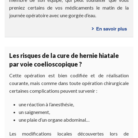
preniez certains de vos médicaments le matin de la
journée opératoire avec une gorgée d’eau.
En savoir plus
sur
Com
se
déro
Les risques de la cure de hernie hiatale
l’int
par voie coelioscopique ?
?
Cette opération est bien codifiée et de réalisation
courante, mais comme dans toute opération chirurgicale
certaines complications peuvent survenir :
une réaction à l’anesthésie,
un saignement,
une plaie d’un organe abdominal…
Les modifications locales découvertes lors de