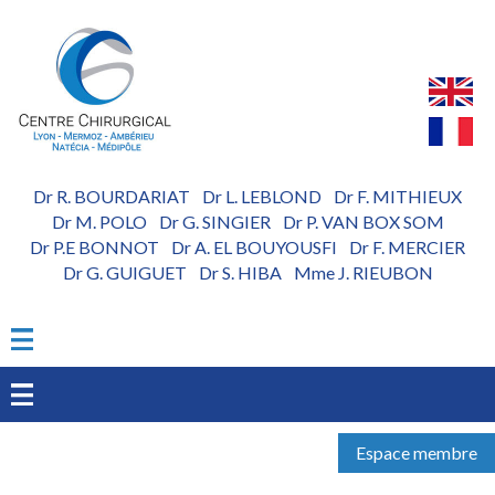
Aller
au
contenu
principal
Dr R. BOURDARIAT
Dr L. LEBLOND
Dr F. MITHIEUX
-
-
Dr M. POLO
Dr G. SINGIER
Dr P. VAN BOX SOM
-
-
Dr P.E BONNOT
Dr A. EL BOUYOUSFI
Dr F. MERCIER
-
-
Dr G. GUIGUET
Dr S. HIBA
Mme J. RIEUBON
-
-
Espace membre