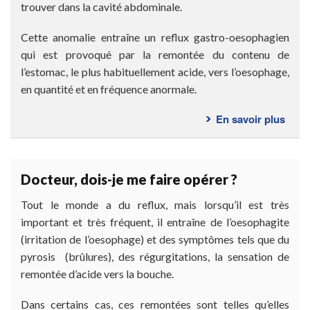
éven
trouver dans la cavité abdominale.
abdo
?
Cette anomalie entraîne un reflux gastro-oesophagien
qui est provoqué par la remontée du contenu de
l’estomac, le plus habituellement acide, vers l’oesophage,
en quantité et en fréquence anormale.
En savoir plus
sur
Qu’e
ce
qu’u
Docteur, dois-je me faire opérer ?
hern
hiata
Tout le monde a du reflux, mais lorsqu’il est très
?
important et très fréquent, il entraîne de l’oesophagite
(irritation de l’oesophage) et des symptômes tels que du
pyrosis (brûlures), des régurgitations, la sensation de
remontée d’acide vers la bouche.
Dans certains cas, ces remontées sont telles qu’elles