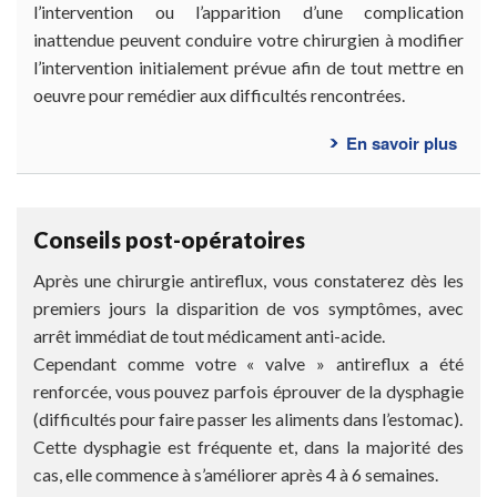
l’intervention ou l’apparition d’une complication
inattendue peuvent conduire votre chirurgien à modifier
l’intervention initialement prévue afin de tout mettre en
oeuvre pour remédier aux difficultés rencontrées.
En savoir plus
sur
Les
risq
de
Conseils post-opératoires
la
cure
Après une chirurgie antireflux, vous constaterez dès les
de
premiers jours la disparition de vos symptômes, avec
hern
arrêt immédiat de tout médicament anti-acide.
hiata
Cependant comme votre « valve » antireflux a été
par
renforcée, vous pouvez parfois éprouver de la dysphagie
voie
(difficultés pour faire passer les aliments dans l’estomac).
coel
Cette dysphagie est fréquente et, dans la majorité des
?
cas, elle commence à s’améliorer après 4 à 6 semaines.