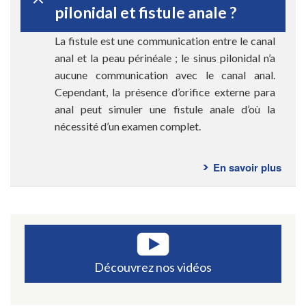
pilonidal et fistule anale ?
La fistule est une communication entre le canal
anal et la peau périnéale ; le sinus pilonidal n’a
aucune communication avec le canal anal.
Cependant, la présence d’orifice externe para
anal peut simuler une fistule anale d’où la
nécessité d’un examen complet.
En savoir plus
sur
Ques
fréq
-
Kyst
sacc
cocc
Découvrez nos vidéos