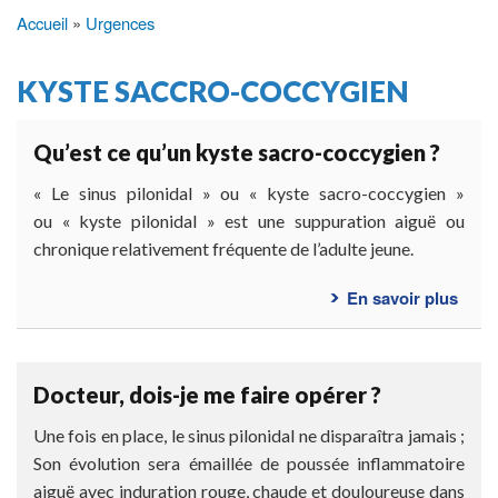
Accueil
Urgences
Fil
d'Ariane
KYSTE SACCRO-COCCYGIEN
Qu’est ce qu’un kyste sacro-coccygien ?
« Le sinus pilonidal » ou « kyste sacro-coccygien »
ou « kyste pilonidal » est une suppuration aiguë ou
chronique relativement fréquente de l’adulte jeune.
En savoir plus
sur
Qu’e
ce
qu’u
Docteur, dois-je me faire opérer ?
kyst
sacr
Une fois en place, le sinus pilonidal ne disparaîtra jamais ;
cocc
Son évolution sera émaillée de poussée inflammatoire
?
aiguë avec induration rouge, chaude et douloureuse dans