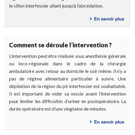
le sillon interfessier allant jusqu’à l’abcédation.
En savoir plus
sur
Doct
dois-
je
Comment se déroule l’intervention ?
me
faire
L’intervention peut être réalisée sous anesthésie générale
opér
ou loco-régionale dans le cadre de la chirurgie
?
ambulatoire avec retour au domicile le soir même. Il n’y a
pas de régime alimentaire particulier à suivre. Une
dépilation de la région du pli interfessier est souhaitable.
Il est important de vider sa vessie avant l’intervention
pour limiter les difficultés d’uriner en postopératoire. La
durée opératoire est d’une vingtaine de minutes.
En savoir plus
sur
Com