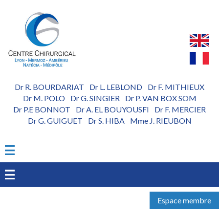
Aller
au
contenu
principal
Dr R. BOURDARIAT
Dr L. LEBLOND
Dr F. MITHIEUX
-
-
Dr M. POLO
Dr G. SINGIER
Dr P. VAN BOX SOM
-
-
Dr P.E BONNOT
Dr A. EL BOUYOUSFI
Dr F. MERCIER
-
-
Dr G. GUIGUET
Dr S. HIBA
Mme J. RIEUBON
-
-
Espace membre