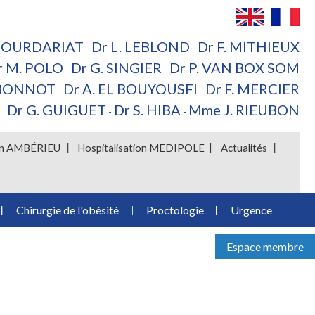
 BOURDARIAT
Dr L. LEBLOND
Dr F. MITHIEUX
-
-
r M. POLO
Dr G. SINGIER
Dr P. VAN BOX SOM
-
-
 BONNOT
Dr A. EL BOUYOUSFI
Dr F. MERCIER
-
-
Dr G. GUIGUET
Dr S. HIBA
Mme J. RIEUBON
-
-
ion AMBÉRIEU
Hospitalisation MEDIPOLE
Actualités
Chirurgie de l'obésité
Proctologie
Urgence
Espace membre