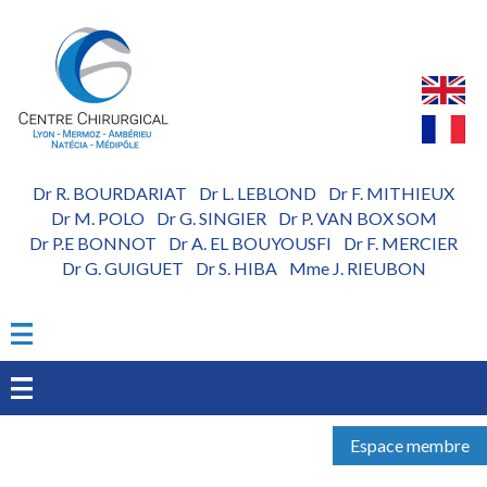
Aller
au
contenu
principal
Dr R. BOURDARIAT
Dr L. LEBLOND
Dr F. MITHIEUX
-
-
Dr M. POLO
Dr G. SINGIER
Dr P. VAN BOX SOM
-
-
Dr P.E BONNOT
Dr A. EL BOUYOUSFI
Dr F. MERCIER
-
-
Dr G. GUIGUET
Dr S. HIBA
Mme J. RIEUBON
-
-
Espace membre