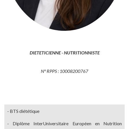
DIETETICIENNE - NUTRITIONNISTE
N° RPPS : 10008200767
Titres
- BTS diététique
et
- Diplôme InterUniversitaire Européen en Nutrition
Diplômes