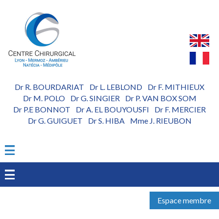
Aller
au
contenu
principal
Dr R. BOURDARIAT
Dr L. LEBLOND
Dr F. MITHIEUX
-
-
Dr M. POLO
Dr G. SINGIER
Dr P. VAN BOX SOM
-
-
Dr P.E BONNOT
Dr A. EL BOUYOUSFI
Dr F. MERCIER
-
-
Dr G. GUIGUET
Dr S. HIBA
Mme J. RIEUBON
-
-
Espace membre