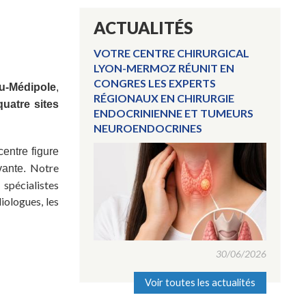
ACTUALITÉS
VOTRE CENTRE CHIRURGICAL
LYON-MERMOZ RÉUNIT EN
CONGRES LES EXPERTS
u-Médipole
,
RÉGIONAUX EN CHIRURGIE
quatre sites
ENDOCRINIENNE ET TUMEURS
NEUROENDOCRINES
 centre figure
Notre
vante.
spécialistes
iologues, les
30/06/2026
Voir toutes les actualités