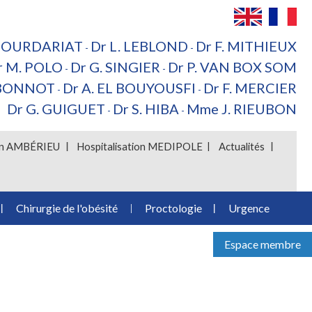
 BOURDARIAT
Dr L. LEBLOND
Dr F. MITHIEUX
-
-
r M. POLO
Dr G. SINGIER
Dr P. VAN BOX SOM
-
-
 BONNOT
Dr A. EL BOUYOUSFI
Dr F. MERCIER
-
-
Dr G. GUIGUET
Dr S. HIBA
Mme J. RIEUBON
-
-
ion AMBÉRIEU
Hospitalisation MEDIPOLE
Actualités
Chirurgie de l'obésité
Proctologie
Urgence
Espace membre