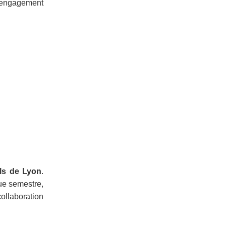
e engagement
ls de Lyon
.
ue semestre,
ollaboration