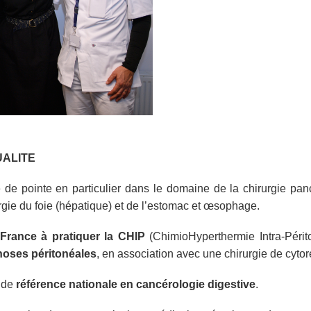
UALITE
e de pointe en particulier dans le domaine de la chirurgie panc
urgie du foie (hépatique) et de l’estomac et œsophage.
 France à pratiquer la CHIP
(ChimioHyperthermie Intra-Périt
noses péritonéales
, en association avec une chirurgie de cytor
n de
référence nationale en cancérologie digestive
.