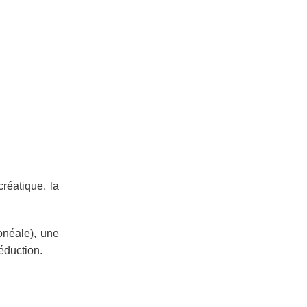
réatique, la
onéale), une
éduction.