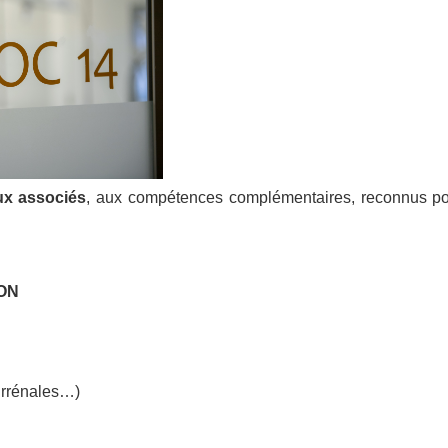
ux associés
, aux compétences complémentaires, reconnus po
YON
surrénales…)