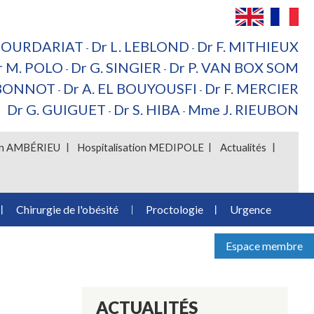
 BOURDARIAT
Dr L. LEBLOND
Dr F. MITHIEUX
-
-
r M. POLO
Dr G. SINGIER
Dr P. VAN BOX SOM
-
-
 BONNOT
Dr A. EL BOUYOUSFI
Dr F. MERCIER
-
-
Dr G. GUIGUET
Dr S. HIBA
Mme J. RIEUBON
-
-
ion AMBÉRIEU
Hospitalisation MEDIPOLE
Actualités
Chirurgie de l'obésité
Proctologie
Urgence
Espace membre
ACTUALITÉS