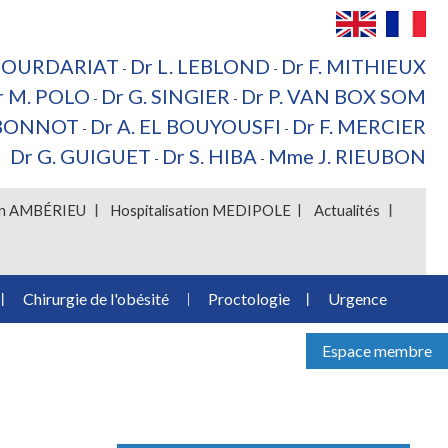
 BOURDARIAT
Dr L. LEBLOND
Dr F. MITHIEUX
-
-
r M. POLO
Dr G. SINGIER
Dr P. VAN BOX SOM
-
-
 BONNOT
Dr A. EL BOUYOUSFI
Dr F. MERCIER
-
-
Dr G. GUIGUET
Dr S. HIBA
Mme J. RIEUBON
-
-
ion AMBÉRIEU
Hospitalisation MEDIPOLE
Actualités
Chirurgie de l'obésité
Proctologie
Urgence
Espace membre