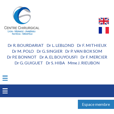
Aller
au
contenu
principal
Dr R. BOURDARIAT
Dr L. LEBLOND
Dr F. MITHIEUX
-
-
Dr M. POLO
Dr G. SINGIER
Dr P. VAN BOX SOM
-
-
Dr P.E BONNOT
Dr A. EL BOUYOUSFI
Dr F. MERCIER
-
-
Dr G. GUIGUET
Dr S. HIBA
Mme J. RIEUBON
-
-
Espace membre