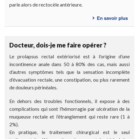
parle alors de rectocèle antérieure.
En savoir plus
sur
Qu’e
ce
qu’u
Docteur, dois-je me faire opérer ?
prol
recta
Le prolapsus rectal extériorisé est à l’origine d’une
?
incontinence anale dans 50 à 80% des cas, mais aussi
d’autres symptômes tels que la sensation incomplète
d’évacuation rectale, une constipation, ou plus rarement
de douleurs périnéales.
En dehors des troubles fonctionnels, il expose à des
complications qui sont l’hémorragie par ulcération de la
muqueuse rectale et l’étranglement qui reste rare (1 à
2%).
En pratique, le traitement chirurgical est le seul