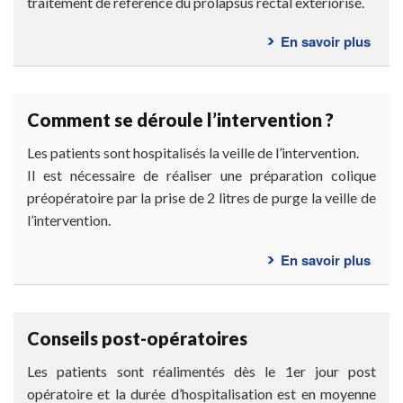
traitement de référence du prolapsus rectal extériorisé.
En savoir plus
sur
Doct
dois-
je
Comment se déroule l’intervention ?
me
faire
Les patients sont hospitalisés la veille de l’intervention.
opér
Il est nécessaire de réaliser une préparation colique
?
préopératoire par la prise de 2 litres de purge la veille de
l’intervention.
En savoir plus
sur
Com
se
déro
Conseils post-opératoires
l’int
?
Les patients sont réalimentés dès le 1er jour post
opératoire et la durée d’hospitalisation est en moyenne