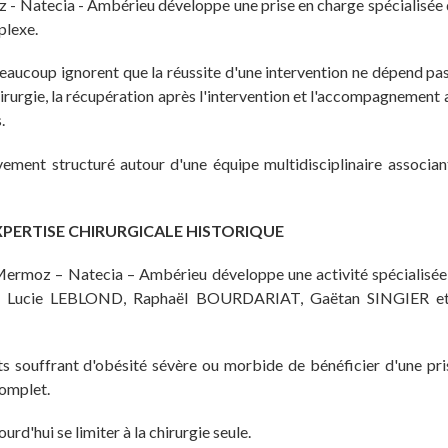
z - Natecia - Ambérieu développe une prise en charge spécialisée
plexe.
 beaucoup ignorent que la réussite d'une intervention ne dépend p
hirurgie, la récupération après l'intervention et l'accompagnement 
.
ement structuré autour d'une équipe multidisciplinaire associan
XPERTISE CHIRURGICALE HISTORIQUE
Mermoz – Natecia – Ambérieu développe une activité spécialisée 
s Drs Lucie LEBLOND, Raphaël BOURDARIAT, Gaëtan SINGIER e
s souffrant d'obésité sévère ou morbide de bénéficier d'une pri
complet.
rd'hui se limiter à la chirurgie seule.