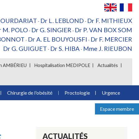
 BOURDARIAT
Dr L. LEBLOND
Dr F. MITHIEUX
-
-
r M. POLO
Dr G. SINGIER
Dr P. VAN BOX SOM
-
-
 BONNOT
Dr A. EL BOUYOUSFI
Dr F. MERCIER
-
-
Dr G. GUIGUET
Dr S. HIBA
Mme J. RIEUBON
-
-
ion AMBÉRIEU
Hospitalisation MEDIPOLE
Actualités
Chirurgie de l'obésité
Proctologie
Urgence
Espace membre
ACTUALITÉS
E