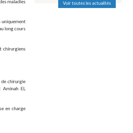
 des maladies
Voir toutes les actualités
as uniquement
au long cours
t chirurgiens
de chirurgie
t Aminah EL
se en charge