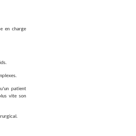
ise en charge
ds.
mplexes.
u'un patient
lus vite son
rurgical.