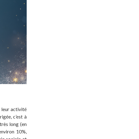
leur activité
igée, c’est à
très long (en
environ 10%,
ie sociale et