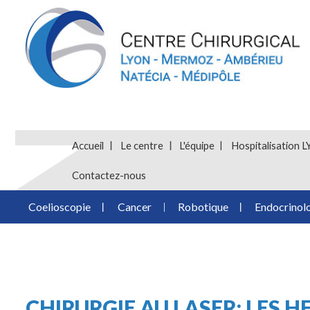
Accueil
Le centre
L'équipe
Hospitalisatio
Contactez-nous
Coelioscopie
Cancer
Robotique
Endocrinol
CHIRURGIE AU LASER: LES 