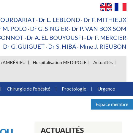
 BOURDARIAT
Dr L. LEBLOND
Dr F. MITHIEUX
-
-
r M. POLO
Dr G. SINGIER
Dr P. VAN BOX SOM
-
-
 BONNOT
Dr A. EL BOUYOUSFI
Dr F. MERCIER
-
-
Dr G. GUIGUET
Dr S. HIBA
Mme J. RIEUBON
-
-
ion AMBÉRIEU
Hospitalisation MEDIPOLE
Actualités
Chirurgie de l'obésité
Proctologie
Urgence
Espace membre
ACTUALITÉS
(OU