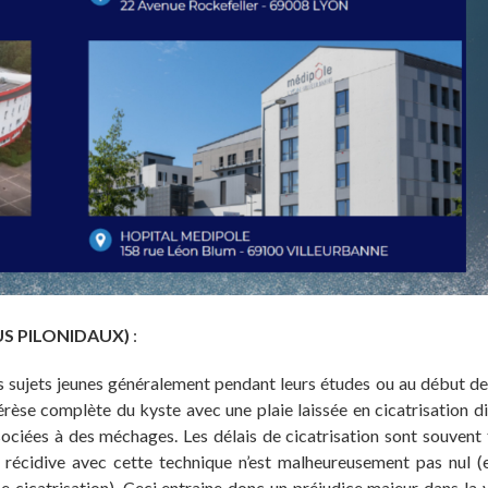
US PILONIDAUX)
:
es sujets jeunes généralement pendant leurs études ou au début de 
érèse complète du kyste avec une plaie laissée en cicatrisation dir
ociées à des méchages. Les délais de cicatrisation sont souvent 
 récidive avec cette technique n’est malheureusement pas nul (
se cicatrisation). Ceci entraine donc un préjudice majeur dans la v