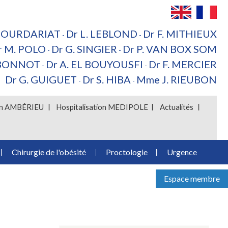
 BOURDARIAT
Dr L. LEBLOND
Dr F. MITHIEUX
-
-
r M. POLO
Dr G. SINGIER
Dr P. VAN BOX SOM
-
-
 BONNOT
Dr A. EL BOUYOUSFI
Dr F. MERCIER
-
-
Dr G. GUIGUET
Dr S. HIBA
Mme J. RIEUBON
-
-
ion AMBÉRIEU
Hospitalisation MEDIPOLE
Actualités
Chirurgie de l'obésité
Proctologie
Urgence
Espace membre