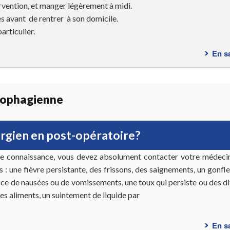
ervention, et manger légèrement à midi.
es avant de rentrer à son domicile.
articulier.
En s
sophagienne
urgien en post-opératoire?
re connaissance, vous devez absolument contacter votre médecin
 : une fièvre persistante, des frissons, des saignements, un gonf
nce de nausées ou de vomissements, une toux qui persiste ou des di
des aliments, un suintement de liquide par
En s