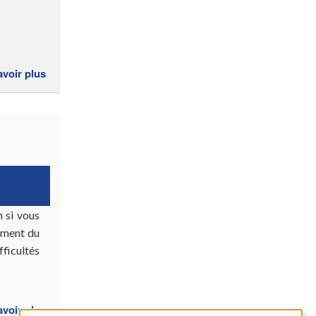
avoir plus
sur
Conseils
post-
opératoires
 si vous
lement du
fficultés
avoir plus
sur