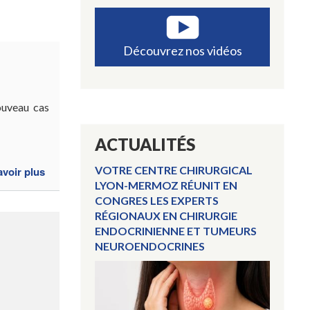
Découvrez nos vidéos
ouveau cas
ACTUALITÉS
VOTRE CENTRE CHIRURGICAL
avoir plus
sur
LYON-MERMOZ RÉUNIT EN
Qu’est
CONGRES LES EXPERTS
ce
RÉGIONAUX EN CHIRURGIE
qu’une
ENDOCRINIENNE ET TUMEURS
achalasie
NEUROENDOCRINES
de
l’oesophage
?