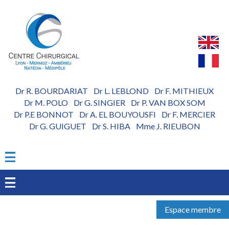
Aller
au
contenu
principal
Dr R. BOURDARIAT
Dr L. LEBLOND
Dr F. MITHIEUX
-
-
Dr M. POLO
Dr G. SINGIER
Dr P. VAN BOX SOM
-
-
Dr P.E BONNOT
Dr A. EL BOUYOUSFI
Dr F. MERCIER
-
-
Dr G. GUIGUET
Dr S. HIBA
Mme J. RIEUBON
-
-
Espace membre