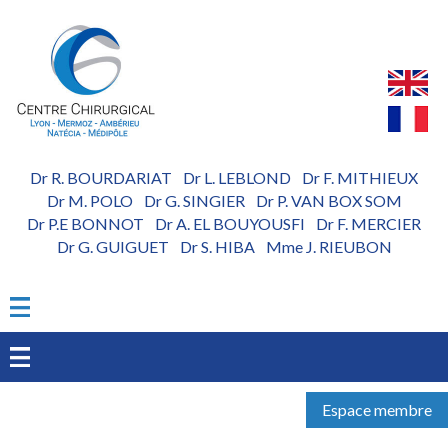
Aller
au
contenu
principal
Dr R. BOURDARIAT
Dr L. LEBLOND
Dr F. MITHIEUX
-
-
Dr M. POLO
Dr G. SINGIER
Dr P. VAN BOX SOM
-
-
Dr P.E BONNOT
Dr A. EL BOUYOUSFI
Dr F. MERCIER
-
-
Dr G. GUIGUET
Dr S. HIBA
Mme J. RIEUBON
-
-
Espace membre