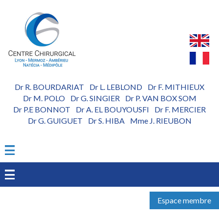
Aller
au
contenu
principal
Dr R. BOURDARIAT
Dr L. LEBLOND
Dr F. MITHIEUX
-
-
Dr M. POLO
Dr G. SINGIER
Dr P. VAN BOX SOM
-
-
Dr P.E BONNOT
Dr A. EL BOUYOUSFI
Dr F. MERCIER
-
-
Dr G. GUIGUET
Dr S. HIBA
Mme J. RIEUBON
-
-
Espace membre