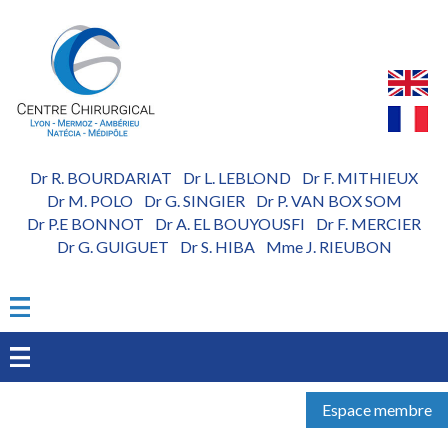
Aller
au
contenu
principal
Dr R. BOURDARIAT
Dr L. LEBLOND
Dr F. MITHIEUX
-
-
Dr M. POLO
Dr G. SINGIER
Dr P. VAN BOX SOM
-
-
Dr P.E BONNOT
Dr A. EL BOUYOUSFI
Dr F. MERCIER
-
-
Dr G. GUIGUET
Dr S. HIBA
Mme J. RIEUBON
-
-
Espace membre