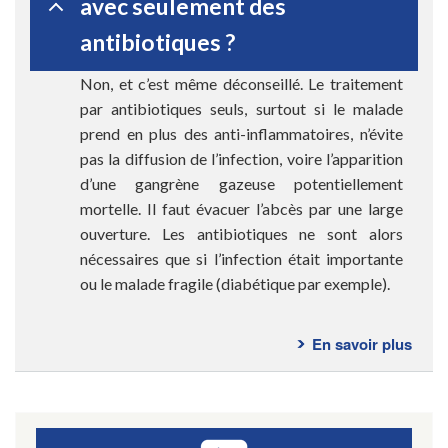
avec seulement des
?
antibiotiques ?
Non, et c’est même déconseillé. Le traitement
par antibiotiques seuls, surtout si le malade
prend en plus des anti-inflammatoires, n’évite
pas la diffusion de l’infection, voire l’apparition
d’une gangrène gazeuse potentiellement
mortelle. Il faut évacuer l’abcès par une large
ouverture. Les antibiotiques ne sont alors
nécessaires que si l’infection était importante
ou le malade fragile (diabétique par exemple).
En savoir plus
sur
Ques
fréq
-
Fistu