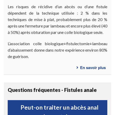
Les risques de récidive d’un abcès ou d’une fistule
dépendent de la technique utilisée : 2 % dans les
techniques de mise à plat, probablement plus de 20 %
après une fermeture par lambeau et encore plus élevé (40
à 50%) après obturation par une colle biologique seule.
L’association colle biologique+fistulectomie+lambeau
d’abaissement donne dans notre expérience environ 80%
de guérison.
En savoir plus
sur
Quel
sont
les
Questions fréquentes - Fistules anale
inco
de
la
Peut-on traiter un abcès anal
chiru