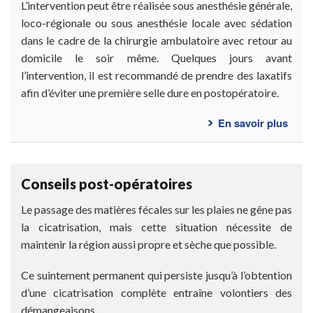
faire
L’intervention peut être réalisée sous anesthésie générale,
opér
loco-régionale ou sous anesthésie locale avec sédation
?
dans le cadre de la chirurgie ambulatoire avec retour au
domicile le soir même. Quelques jours avant
l’intervention, il est recommandé de prendre des laxatifs
afin d’éviter une première selle dure en postopératoire.
En savoir plus
sur
Com
se
déro
Conseils post-opératoires
l’int
?
Le passage des matières fécales sur les plaies ne gêne pas
la cicatrisation, mais cette situation nécessite de
maintenir la région aussi propre et sèche que possible.
Ce suintement permanent qui persiste jusqu’à l’obtention
d’une cicatrisation complète entraîne volontiers des
démangeaisons.