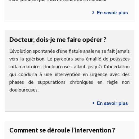
En savoir plus
sur
Qu’e
ce
qu’u
Docteur, dois-je me faire opérer ?
fistu
anal
L’évolution spontanée d’une fistule anale ne se fait jamais
?
vers la guérison. Le parcours sera émaillé de poussées
inflammatoires douloureuses allant jusqu’à l’abcédation
qui conduira à une intervention en urgence avec des
phases de suppurations chroniques en règle non
douloureuses.
En savoir plus
sur
Doct
dois-
je
Comment se déroule l’intervention ?
me