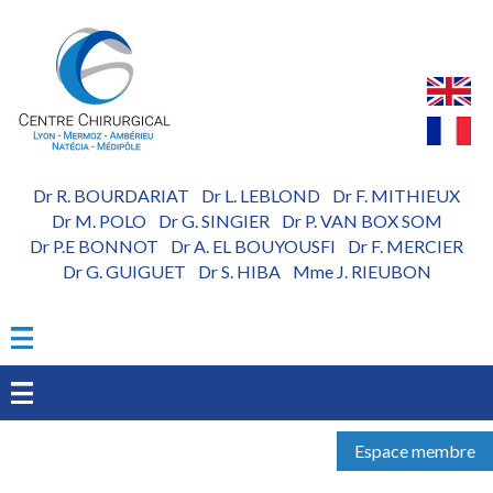
Aller
au
contenu
principal
Dr R. BOURDARIAT
Dr L. LEBLOND
Dr F. MITHIEUX
-
-
Dr M. POLO
Dr G. SINGIER
Dr P. VAN BOX SOM
-
-
Dr P.E BONNOT
Dr A. EL BOUYOUSFI
Dr F. MERCIER
-
-
Dr G. GUIGUET
Dr S. HIBA
Mme J. RIEUBON
-
-
Espace membre