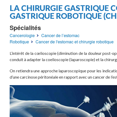
Fil
LA CHIRURGIE GASTRIQUE C
d'Ariane
GASTRIQUE ROBOTIQUE (CHI
Spécialités
Cancerologie
Cancer de l’estomac
Robotique
Cancer de l'estomac et chirurgie robotique
L’intérêt de la cœlioscopie (diminution de la douleur post-opé
conduit à adapter la coelioscopie (laparoscopie) et la chirurg
On retiendra une approche laparoscopique pour les indication
d’une carcinose péritonéale en rapport avec un cancer de l’es