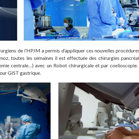
irurgiens de l’HPJM a permis d’appliquer ces nouvelles procédures
rmoz, toutes les semaines il est effectuée des chirurgies pancr
omie centrale…) avec un Robot chirurgicale et par coelioscopie.
our GIST gastrique.