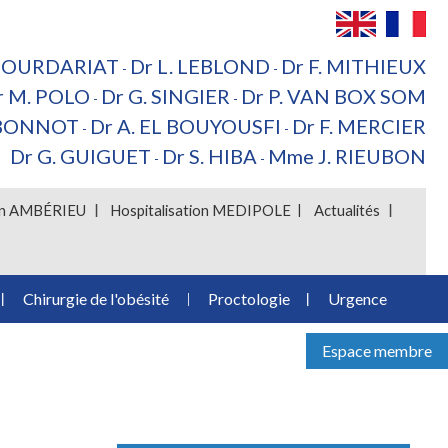
 BOURDARIAT
Dr L. LEBLOND
Dr F. MITHIEUX
-
-
r M. POLO
Dr G. SINGIER
Dr P. VAN BOX SOM
-
-
 BONNOT
Dr A. EL BOUYOUSFI
Dr F. MERCIER
-
-
Dr G. GUIGUET
Dr S. HIBA
Mme J. RIEUBON
-
-
ion AMBÉRIEU
Hospitalisation MEDIPOLE
Actualités
Chirurgie de l'obésité
Proctologie
Urgence
Espace membre