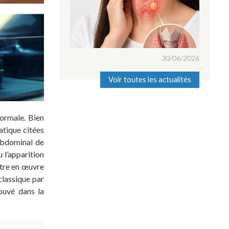
30/06/2026
Voir toutes les actualités
normale. Bien
atique citées
 abdominal de
u l’apparition
ttre en œuvre
classique par
ouvé dans la