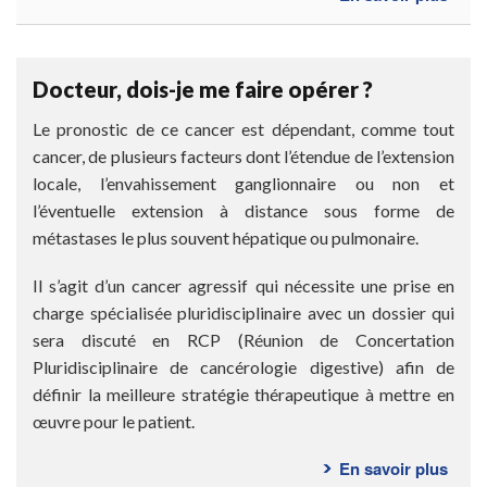
Qu’e
ce
que
Docteur, dois-je me faire opérer ?
le
canc
Le pronostic de ce cancer est dépendant, comme tout
de
cancer, de plusieurs facteurs dont l’étendue de l’extension
l’es
locale, l’envahissement ganglionnaire ou non et
?
l’éventuelle extension à distance sous forme de
métastases le plus souvent hépatique ou pulmonaire.
Il s’agit d’un cancer agressif qui nécessite une prise en
charge spécialisée pluridisciplinaire avec un dossier qui
sera discuté en RCP (Réunion de Concertation
Pluridisciplinaire de cancérologie digestive) afin de
définir la meilleure stratégie thérapeutique à mettre en
œuvre pour le patient.
En savoir plus
sur