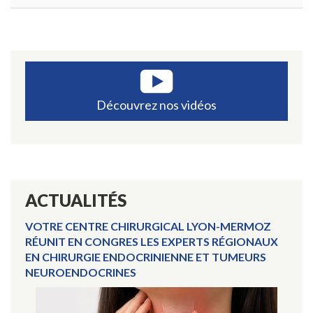
Ques
fréq
-
Canc
de
l'es
Découvrez nos vidéos
ACTUALITÉS
VOTRE CENTRE CHIRURGICAL LYON-MERMOZ
RÉUNIT EN CONGRES LES EXPERTS RÉGIONAUX
EN CHIRURGIE ENDOCRINIENNE ET TUMEURS
NEUROENDOCRINES