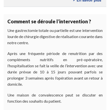
La
chiru
gast
Comment se déroule l’intervention ?
coel
et
Une gastrectomie totale ou partielle est une intervention
la
lourde de chirurgie digestive de réalisation courante dans
chiru
notre centre.
gast
robo
Après une fréquente période de renutrition par des
(chir
compléments nutritifs en pré-opératoire,
assis
l’hospitalisation se fait la veille de l’intervention avec une
par
durée prévue de 10 à 15 jours pouvant parfois se
un
prolonger 3 semaines après l’opération avant un retour à
robot
domicile.
Une maison de convalescence peut se discuter en
fonction des souhaits du patient.