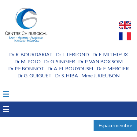
Aller
au
contenu
principal
Dr R. BOURDARIAT
Dr L. LEBLOND
Dr F. MITHIEUX
-
-
Dr M. POLO
Dr G. SINGIER
Dr P. VAN BOX SOM
-
-
Dr P.E BONNOT
Dr A. EL BOUYOUSFI
Dr F. MERCIER
-
-
Dr G. GUIGUET
Dr S. HIBA
Mme J. RIEUBON
-
-
Espace membre