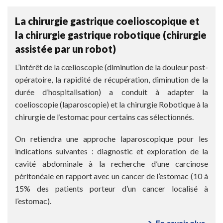
diffé
opér
La chirurgie gastrique coelioscopique et
poss
la chirurgie gastrique robotique (chirurgie
en
assistée par un robot)
cas
de
L’intérêt de la cœlioscopie (diminution de la douleur post-
canc
opératoire, la rapidité de récupération, diminution de la
de
durée d’hospitalisation) a conduit à adapter la
l’es
coelioscopie (laparoscopie) et la chirurgie Robotique à la
?
chirurgie de l’estomac pour certains cas sélectionnés.
On retiendra une approche laparoscopique pour les
indications suivantes : diagnostic et exploration de la
cavité abdominale à la recherche d’une carcinose
péritonéale en rapport avec un cancer de l’estomac (10 à
15% des patients porteur d’un cancer localisé à
l’estomac).
En savoir plus
sur