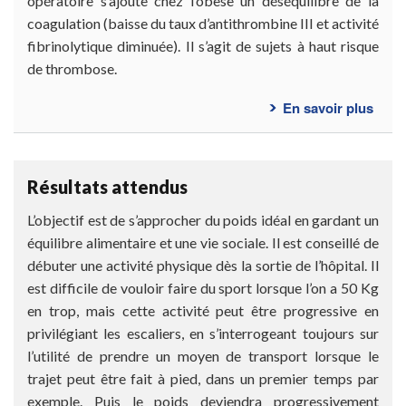
opératoire s’ajoute chez l’obèse un déséquilibre de la
coagulation (baisse du taux d’antithrombine III et activité
fibrinolytique diminuée). Il s’agit de sujets à haut risque
de thrombose.
En savoir plus
sur
Cons
post-
opér
Résultats attendus
L’objectif est de s’approcher du poids idéal en gardant un
équilibre alimentaire et une vie sociale. Il est conseillé de
débuter une activité physique dès la sortie de l’hôpital. Il
est difficile de vouloir faire du sport lorsque l’on a 50 Kg
en trop, mais cette activité peut être progressive en
privilégiant les escaliers, en s’interrogeant toujours sur
l’utilité de prendre un moyen de transport lorsque le
trajet peut être fait à pied, dans un premier temps par
exemple. Puis le poids deviendra progressivement