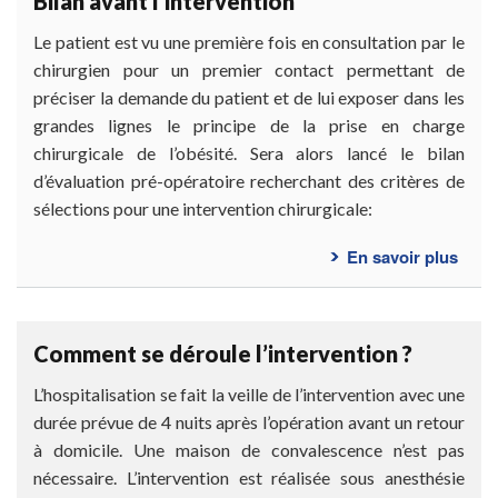
Bilan avant l’intervention
me
faire
Le patient est vu une première fois en consultation par le
opér
chirurgien pour un premier contact permettant de
?
préciser la demande du patient et de lui exposer dans les
grandes lignes le principe de la prise en charge
chirurgicale de l’obésité. Sera alors lancé le bilan
d’évaluation pré-opératoire recherchant des critères de
sélections pour une intervention chirurgicale:
En savoir plus
sur
Bilan
avan
l’int
Comment se déroule l’intervention ?
L’hospitalisation se fait la veille de l’intervention avec une
durée prévue de 4 nuits après l’opération avant un retour
à domicile. Une maison de convalescence n’est pas
nécessaire. L’intervention est réalisée sous anesthésie