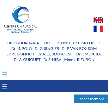
Aller
au
contenu
principal
Dr R. BOURDARIAT
Dr L. LEBLOND
Dr F. MITHIEUX
-
-
Dr M. POLO
Dr G. SINGIER
Dr P. VAN BOX SOM
-
-
Dr P.E BONNOT
Dr A. EL BOUYOUSFI
Dr F. MERCIER
-
-
Dr G. GUIGUET
Dr S. HIBA
Mme J. RIEUBON
-
-
Espace membre