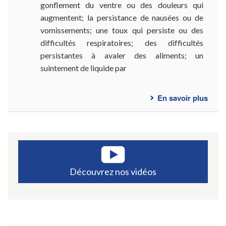
gonflement du ventre ou des douleurs qui
augmentent; la persistance de nausées ou de
vomissements; une toux qui persiste ou des
difficultés respiratoires; des difficultés
persistantes à avaler des aliments; un
suintement de liquide par
En savoir plus
sur
Ques
fréq
-
Bypa
gast
Découvrez nos vidéos