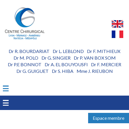
Aller
au
contenu
principal
Dr R. BOURDARIAT
Dr L. LEBLOND
Dr F. MITHIEUX
-
-
Dr M. POLO
Dr G. SINGIER
Dr P. VAN BOX SOM
-
-
Dr P.E BONNOT
Dr A. EL BOUYOUSFI
Dr F. MERCIER
-
-
Dr G. GUIGUET
Dr S. HIBA
Mme J. RIEUBON
-
-
Espace membre