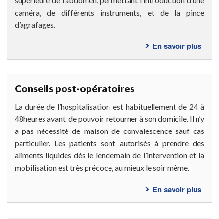
supérieure de l’abdomen, permettant l’introduction d’une
caméra, de différents instruments, et de la pince
d’agrafages.
En savoir plus
sur
Com
se
déro
Conseils post-opératoires
l’int
?
La durée de l’hospitalisation est habituellement de 24 à
48heures avant de pouvoir retourner à son domicile. Il n’y
a pas nécessité de maison de convalescence sauf cas
particulier. Les patients sont autorisés à prendre des
aliments liquides dès le lendemain de l’intervention et la
mobilisation est très précoce, au mieux le soir même.
En savoir plus
sur
Cons
post-