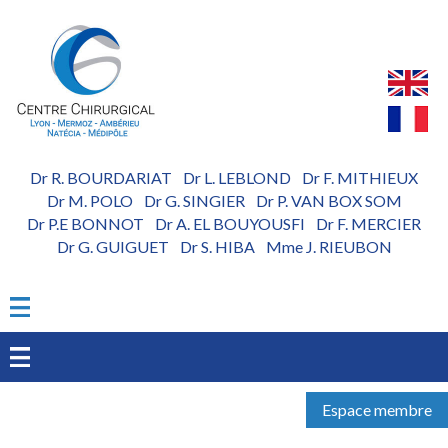
Aller
au
contenu
principal
Dr R. BOURDARIAT
Dr L. LEBLOND
Dr F. MITHIEUX
-
-
Dr M. POLO
Dr G. SINGIER
Dr P. VAN BOX SOM
-
-
Dr P.E BONNOT
Dr A. EL BOUYOUSFI
Dr F. MERCIER
-
-
Dr G. GUIGUET
Dr S. HIBA
Mme J. RIEUBON
-
-
Espace membre