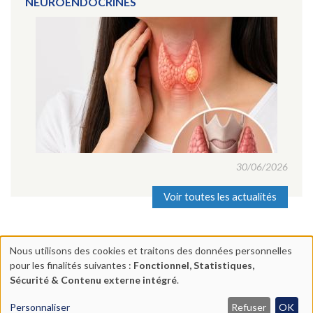
NEUROENDOCRINES
30/06/2026
Voir toutes les actualités
Nous utilisons des cookies et traitons des données personnelles
Utilisation
pour les finalités suivantes :
Fonctionnel, Statistiques,
Centre Chirurgical Lyon Mermoz | 17 rue Nieuport 69008 Lyon |
des
Sécurité & Contenu externe intégré
.
04 78 74 71 63
données
Mentions légales
|
Plan du site | Réalisation :
Ascomedia
Personnaliser
Refuser
OK