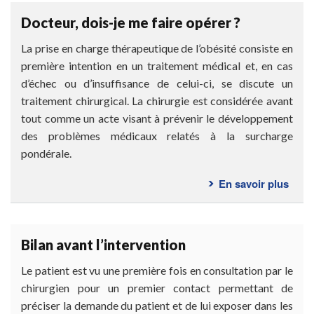
qu’u
Docteur, dois-je me faire opérer ?
slee
gast
La prise en charge thérapeutique de l’obésité consiste en
?
première intention en un traitement médical et, en cas
d’échec ou d’insuffisance de celui-ci, se discute un
traitement chirurgical. La chirurgie est considérée avant
tout comme un acte visant à prévenir le développement
des problèmes médicaux relatés à la surcharge
pondérale.
En savoir plus
sur
Doct
dois-
je
Bilan avant l’intervention
me
faire
Le patient est vu une première fois en consultation par le
opér
chirurgien pour un premier contact permettant de
?
préciser la demande du patient et de lui exposer dans les