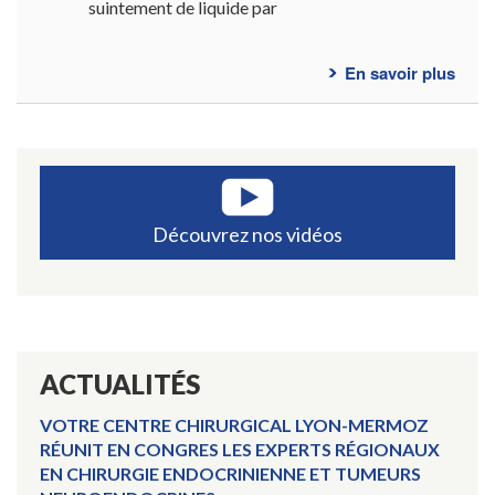
suintement de liquide par
En savoir plus
sur
Ques
fréq
-
Slee
gast
Découvrez nos vidéos
ACTUALITÉS
VOTRE CENTRE CHIRURGICAL LYON-MERMOZ
RÉUNIT EN CONGRES LES EXPERTS RÉGIONAUX
EN CHIRURGIE ENDOCRINIENNE ET TUMEURS