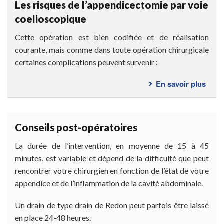
Les risques de l’appendicectomie par voie
l’int
coelioscopique
?
Cette opération est bien codifiée et de réalisation
courante, mais comme dans toute opération chirurgicale
certaines complications peuvent survenir :
En savoir plus
sur
Les
risq
de
Conseils post-opératoires
l’ap
par
La durée de l’intervention, en moyenne de 15 à 45
voie
minutes, est variable et dépend de la difficulté que peut
coel
rencontrer votre chirurgien en fonction de l’état de votre
appendice et de l’inflammation de la cavité abdominale.
Un drain de type drain de Redon peut parfois être laissé
en place 24-48 heures.