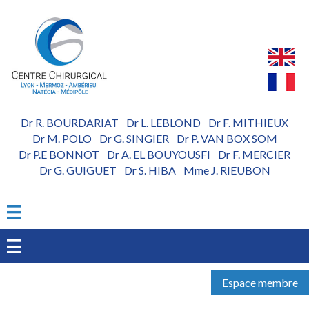
Aller
au
contenu
principal
Dr R. BOURDARIAT
Dr L. LEBLOND
Dr F. MITHIEUX
-
-
Dr M. POLO
Dr G. SINGIER
Dr P. VAN BOX SOM
-
-
Dr P.E BONNOT
Dr A. EL BOUYOUSFI
Dr F. MERCIER
-
-
Dr G. GUIGUET
Dr S. HIBA
Mme J. RIEUBON
-
-
Espace membre