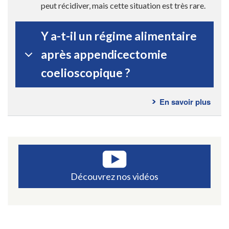
peut récidiver, mais cette situation est très rare.
Y a-t-il un régime alimentaire
après appendicectomie
coelioscopique ?
En savoir plus
sur
Ques
fréq
-
Appe
Découvrez nos vidéos