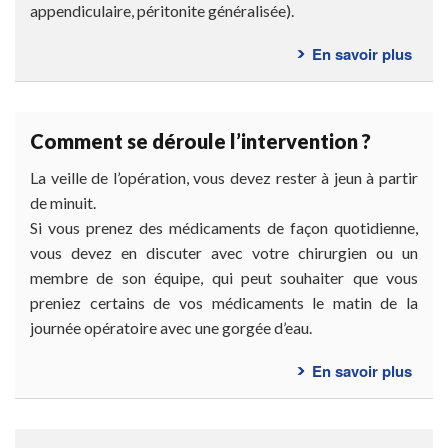
appendiculaire, péritonite généralisée).
En savoir plus
sur
Doct
dois-
je
Comment se déroule l’intervention ?
me
faire
La veille de l’opération, vous devez rester à jeun à partir
opér
de minuit.
?
Si vous prenez des médicaments de façon quotidienne,
vous devez en discuter avec votre chirurgien ou un
membre de son équipe, qui peut souhaiter que vous
preniez certains de vos médicaments le matin de la
journée opératoire avec une gorgée d’eau.
En savoir plus
sur
Com
se
déro