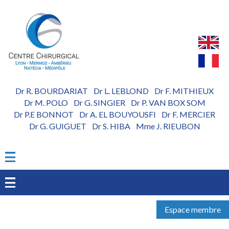
Aller
au
contenu
principal
Dr R. BOURDARIAT
Dr L. LEBLOND
Dr F. MITHIEUX
-
-
Dr M. POLO
Dr G. SINGIER
Dr P. VAN BOX SOM
-
-
Dr P.E BONNOT
Dr A. EL BOUYOUSFI
Dr F. MERCIER
-
-
Dr G. GUIGUET
Dr S. HIBA
Mme J. RIEUBON
-
-
Espace membre