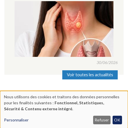
30/06/2026
Voir toutes les actualités
Nous utilisons des cookies et traitons des données personnelles
Utilisation
pour les finalités suivantes :
Fonctionnel, Statistiques,
Centre Chirurgical Lyon Mermoz | 17 rue Nieuport 69008 Lyon |
des
Sécurité & Contenu externe intégré
.
04 78 74 71 63
données
Mentions légales
|
Plan du site | Réalisation :
Ascomedia
Personnaliser
Refuser
OK
personnelles