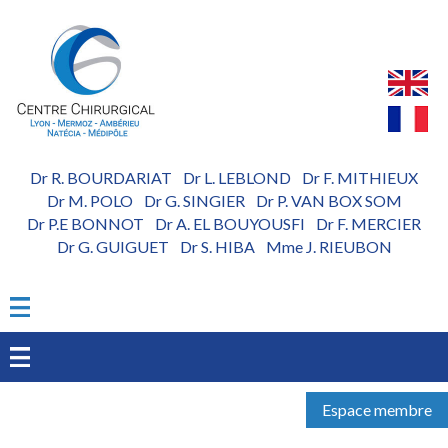
Aller
au
contenu
principal
Dr R. BOURDARIAT
Dr L. LEBLOND
Dr F. MITHIEUX
-
-
Dr M. POLO
Dr G. SINGIER
Dr P. VAN BOX SOM
-
-
Dr P.E BONNOT
Dr A. EL BOUYOUSFI
Dr F. MERCIER
-
-
Dr G. GUIGUET
Dr S. HIBA
Mme J. RIEUBON
-
-
Espace membre