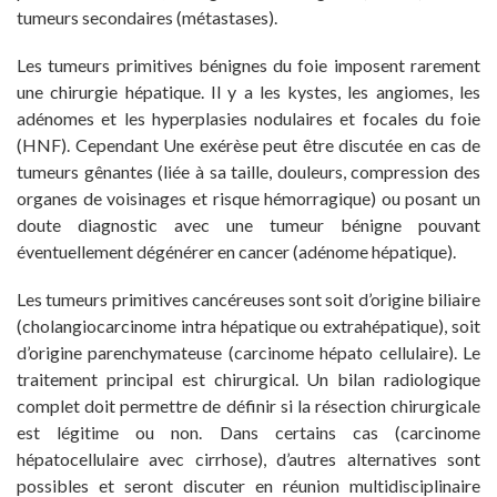
tumeurs secondaires (métastases).
Les tumeurs primitives bénignes du foie imposent rarement
une chirurgie hépatique. Il y a les kystes, les angiomes, les
adénomes et les hyperplasies nodulaires et focales du foie
(HNF). Cependant Une exérèse peut être discutée en cas de
tumeurs gênantes (liée à sa taille, douleurs, compression des
organes de voisinages et risque hémorragique) ou posant un
doute diagnostic avec une tumeur bénigne pouvant
éventuellement dégénérer en cancer (adénome hépatique).
Les tumeurs primitives cancéreuses sont soit d’origine biliaire
(cholangiocarcinome intra hépatique ou extrahépatique), soit
d’origine parenchymateuse (carcinome hépato cellulaire). Le
traitement principal est chirurgical. Un bilan radiologique
complet doit permettre de définir si la résection chirurgicale
est légitime ou non. Dans certains cas (carcinome
hépatocellulaire avec cirrhose), d’autres alternatives sont
possibles et seront discuter en réunion multidisciplinaire