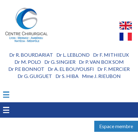
Aller
au
contenu
principal
Dr R. BOURDARIAT
Dr L. LEBLOND
Dr F. MITHIEUX
-
-
Dr M. POLO
Dr G. SINGIER
Dr P. VAN BOX SOM
-
-
Dr P.E BONNOT
Dr A. EL BOUYOUSFI
Dr F. MERCIER
-
-
Dr G. GUIGUET
Dr S. HIBA
Mme J. RIEUBON
-
-
Espace membre