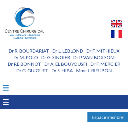
Aller
au
contenu
principal
Dr R. BOURDARIAT
Dr L. LEBLOND
Dr F. MITHIEUX
-
-
Dr M. POLO
Dr G. SINGIER
Dr P. VAN BOX SOM
-
-
Dr P.E BONNOT
Dr A. EL BOUYOUSFI
Dr F. MERCIER
-
-
Dr G. GUIGUET
Dr S. HIBA
Mme J. RIEUBON
-
-
Espace membre