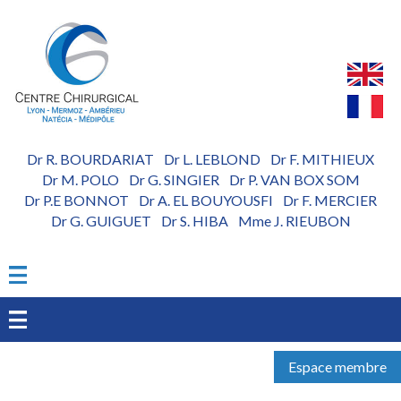
Aller
au
contenu
principal
Dr R. BOURDARIAT
Dr L. LEBLOND
Dr F. MITHIEUX
-
-
Dr M. POLO
Dr G. SINGIER
Dr P. VAN BOX SOM
-
-
Dr P.E BONNOT
Dr A. EL BOUYOUSFI
Dr F. MERCIER
-
-
Dr G. GUIGUET
Dr S. HIBA
Mme J. RIEUBON
-
-
Espace membre