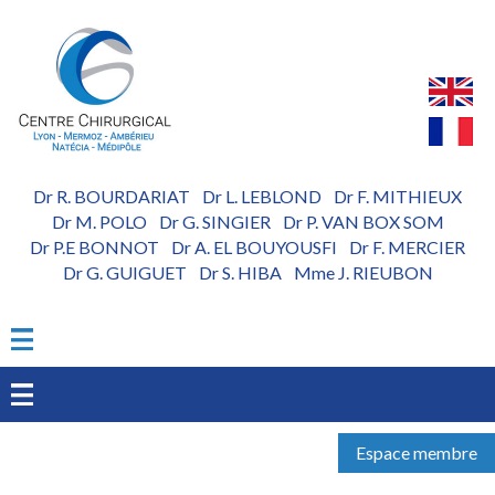
Aller
au
contenu
principal
Dr R. BOURDARIAT
Dr L. LEBLOND
Dr F. MITHIEUX
-
-
Dr M. POLO
Dr G. SINGIER
Dr P. VAN BOX SOM
-
-
Dr P.E BONNOT
Dr A. EL BOUYOUSFI
Dr F. MERCIER
-
-
Dr G. GUIGUET
Dr S. HIBA
Mme J. RIEUBON
-
-
Espace membre