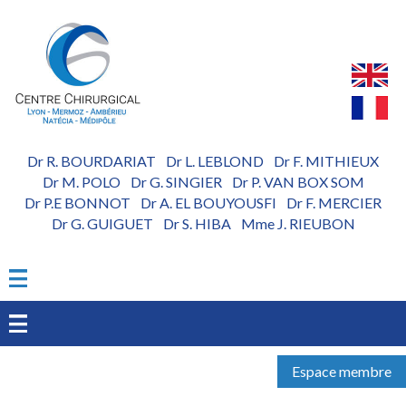
Aller
au
contenu
principal
Dr R. BOURDARIAT
Dr L. LEBLOND
Dr F. MITHIEUX
-
-
Dr M. POLO
Dr G. SINGIER
Dr P. VAN BOX SOM
-
-
Dr P.E BONNOT
Dr A. EL BOUYOUSFI
Dr F. MERCIER
-
-
Dr G. GUIGUET
Dr S. HIBA
Mme J. RIEUBON
-
-
Espace membre