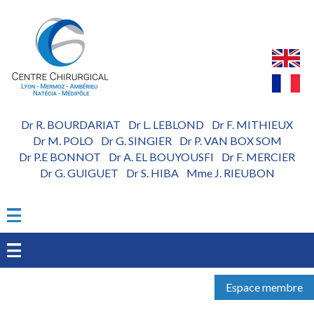
Aller
au
contenu
principal
Dr R. BOURDARIAT
Dr L. LEBLOND
Dr F. MITHIEUX
-
-
Dr M. POLO
Dr G. SINGIER
Dr P. VAN BOX SOM
-
-
Dr P.E BONNOT
Dr A. EL BOUYOUSFI
Dr F. MERCIER
-
-
Dr G. GUIGUET
Dr S. HIBA
Mme J. RIEUBON
-
-
Espace membre