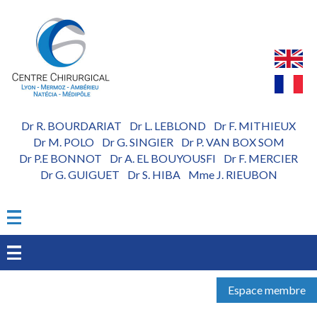
Aller
au
contenu
principal
Dr R. BOURDARIAT
Dr L. LEBLOND
Dr F. MITHIEUX
-
-
Dr M. POLO
Dr G. SINGIER
Dr P. VAN BOX SOM
-
-
Dr P.E BONNOT
Dr A. EL BOUYOUSFI
Dr F. MERCIER
-
-
Dr G. GUIGUET
Dr S. HIBA
Mme J. RIEUBON
-
-
Espace membre