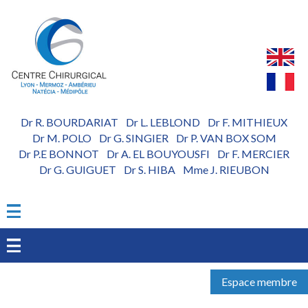
Aller
au
contenu
principal
Dr R. BOURDARIAT
Dr L. LEBLOND
Dr F. MITHIEUX
-
-
Dr M. POLO
Dr G. SINGIER
Dr P. VAN BOX SOM
-
-
Dr P.E BONNOT
Dr A. EL BOUYOUSFI
Dr F. MERCIER
-
-
Dr G. GUIGUET
Dr S. HIBA
Mme J. RIEUBON
-
-
Espace membre