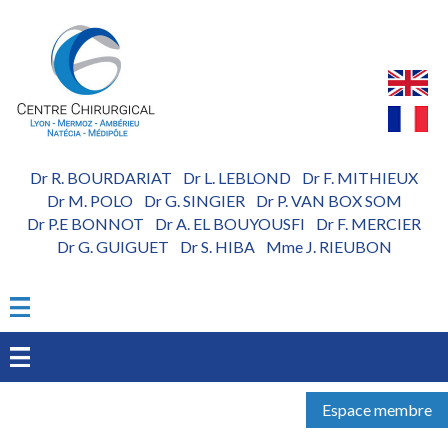
Aller
au
contenu
principal
Dr R. BOURDARIAT
Dr L. LEBLOND
Dr F. MITHIEUX
-
-
Dr M. POLO
Dr G. SINGIER
Dr P. VAN BOX SOM
-
-
Dr P.E BONNOT
Dr A. EL BOUYOUSFI
Dr F. MERCIER
-
-
Dr G. GUIGUET
Dr S. HIBA
Mme J. RIEUBON
-
-
Espace membre