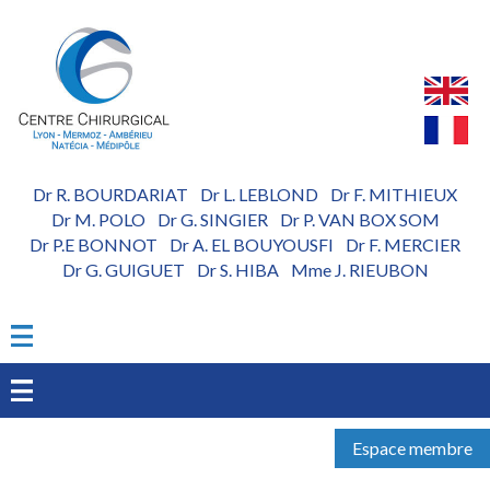
Aller
au
contenu
principal
Dr R. BOURDARIAT
Dr L. LEBLOND
Dr F. MITHIEUX
-
-
Dr M. POLO
Dr G. SINGIER
Dr P. VAN BOX SOM
-
-
Dr P.E BONNOT
Dr A. EL BOUYOUSFI
Dr F. MERCIER
-
-
Dr G. GUIGUET
Dr S. HIBA
Mme J. RIEUBON
-
-
Espace membre