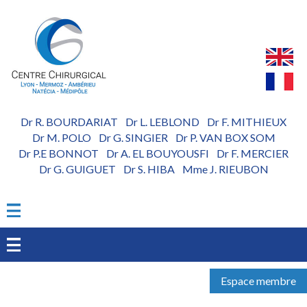
Aller
au
contenu
principal
Dr R. BOURDARIAT
Dr L. LEBLOND
Dr F. MITHIEUX
-
-
Dr M. POLO
Dr G. SINGIER
Dr P. VAN BOX SOM
-
-
Dr P.E BONNOT
Dr A. EL BOUYOUSFI
Dr F. MERCIER
-
-
Dr G. GUIGUET
Dr S. HIBA
Mme J. RIEUBON
-
-
Espace membre