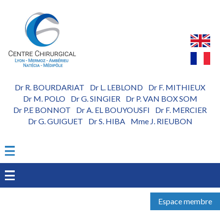
Aller
au
contenu
principal
Dr R. BOURDARIAT
Dr L. LEBLOND
Dr F. MITHIEUX
-
-
Dr M. POLO
Dr G. SINGIER
Dr P. VAN BOX SOM
-
-
Dr P.E BONNOT
Dr A. EL BOUYOUSFI
Dr F. MERCIER
-
-
Dr G. GUIGUET
Dr S. HIBA
Mme J. RIEUBON
-
-
Espace membre