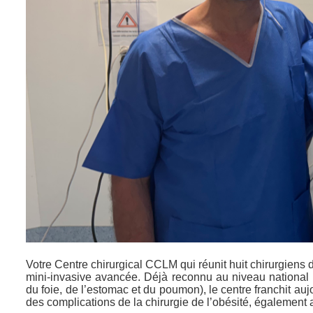
Votre Centre chirurgical CCLM qui réunit huit chirurgiens d
mini-invasive avancée. Déjà reconnu au niveau national 
du foie, de l’estomac et du poumon), le centre franchit au
des complications de la chirurgie de l’obésité, également 