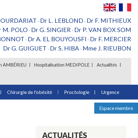
 BOURDARIAT
Dr L. LEBLOND
Dr F. MITHIEUX
-
-
r M. POLO
Dr G. SINGIER
Dr P. VAN BOX SOM
-
-
 BONNOT
Dr A. EL BOUYOUSFI
Dr F. MERCIER
-
-
Dr G. GUIGUET
Dr S. HIBA
Mme J. RIEUBON
-
-
ion AMBÉRIEU
Hospitalisation MEDIPOLE
Actualités
Chirurgie de l'obésité
Proctologie
Urgence
Espace membre
ACTUALITÉS