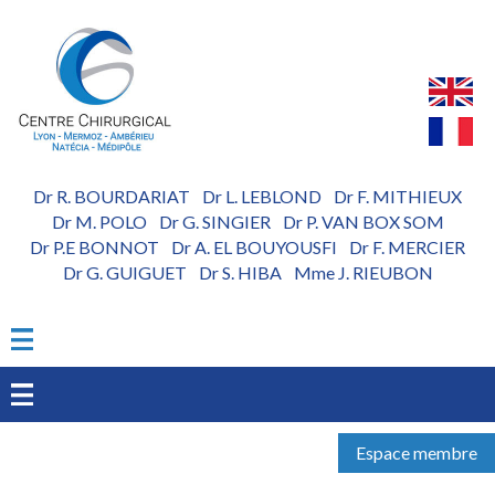
Aller
au
contenu
principal
Dr R. BOURDARIAT
Dr L. LEBLOND
Dr F. MITHIEUX
-
-
Dr M. POLO
Dr G. SINGIER
Dr P. VAN BOX SOM
-
-
Dr P.E BONNOT
Dr A. EL BOUYOUSFI
Dr F. MERCIER
-
-
Dr G. GUIGUET
Dr S. HIBA
Mme J. RIEUBON
-
-
Espace membre