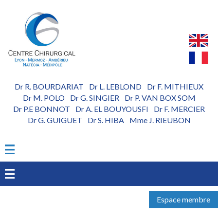
Aller
au
contenu
principal
Dr R. BOURDARIAT
Dr L. LEBLOND
Dr F. MITHIEUX
-
-
Dr M. POLO
Dr G. SINGIER
Dr P. VAN BOX SOM
-
-
Dr P.E BONNOT
Dr A. EL BOUYOUSFI
Dr F. MERCIER
-
-
Dr G. GUIGUET
Dr S. HIBA
Mme J. RIEUBON
-
-
Espace membre