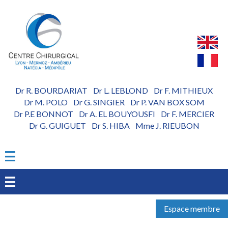
Aller
au
contenu
principal
Dr R. BOURDARIAT
Dr L. LEBLOND
Dr F. MITHIEUX
-
-
Dr M. POLO
Dr G. SINGIER
Dr P. VAN BOX SOM
-
-
Dr P.E BONNOT
Dr A. EL BOUYOUSFI
Dr F. MERCIER
-
-
Dr G. GUIGUET
Dr S. HIBA
Mme J. RIEUBON
-
-
Espace membre